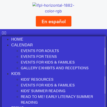
En español
HOME
CALENDAR
EVENTS FOR ADULTS
EVENTS FOR TEENS
EVENTS FOR KIDS & FAMILIES
GALLERY EXHIBITS AND RECEPTIONS
KIDS
KIDS’ RESOURCES
EVENTS FOR KIDS & FAMILIES
KIDS’ SUMMER READING
READ TO ME! EARLY LITERACY SUMMER
READING